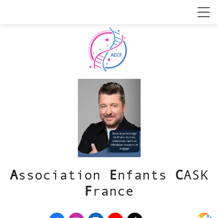
A
ssociation
E
nfants
C
ASK
F
rance