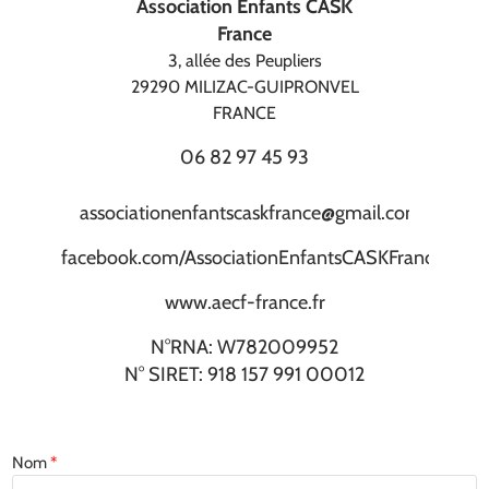
Association Enfants CASK
France
3, allée des Peupliers
29290 MILIZAC-GUIPRONVEL
FRANCE
06 82 97 45 93
associationenfantscaskfrance@gmail.com
facebook.com/AssociationEnfantsCASKFrance
www.aecf-france.fr
N°RNA: W782009952
N° SIRET: 918 157 991 00012
Nom
*