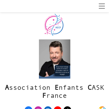
A
ssociation
E
nfants
C
ASK
F
rance