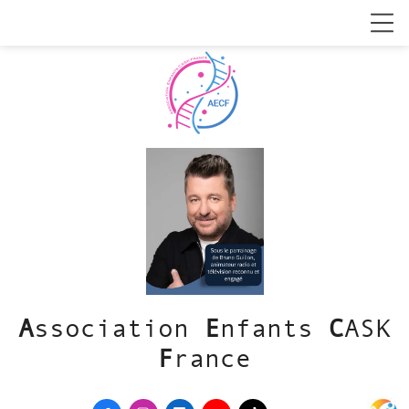
A
ssociation
E
nfants
C
ASK
F
rance