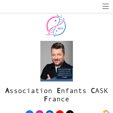
A
ssociation
E
nfants
C
ASK
F
rance