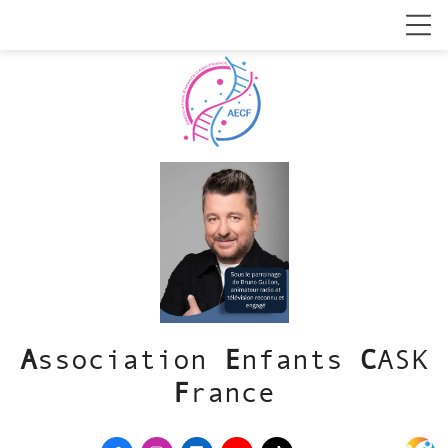
A
ssociation
E
nfants
C
ASK
F
rance