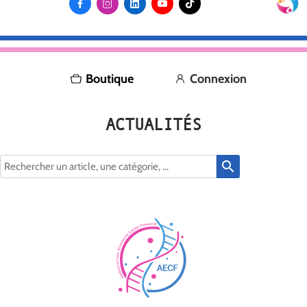





Boutique
Connexion
ACTUALITÉS
search