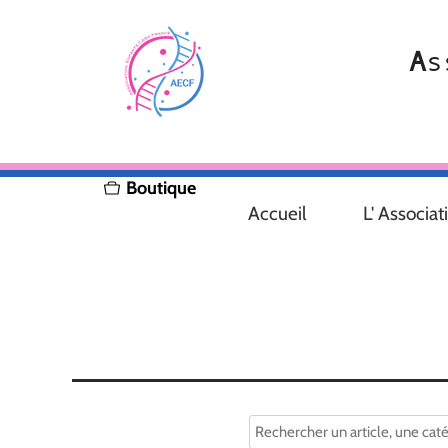
A
s
Boutique
Accueil
L' Associat