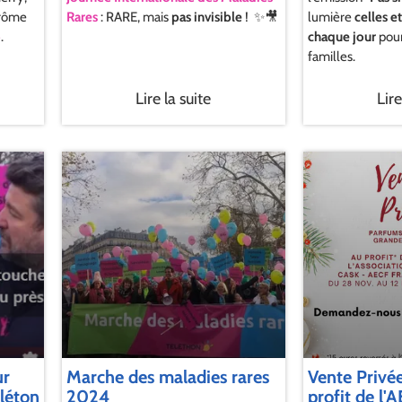
érôme
Rares
: RARE, mais
pas invisible
! ✨🎥
lumière
celles e
o
.
chaque jour
pour
familles.
Lire la suite
Lire
ur
Marche des maladies rares
Vente Privé
léton
2024
profit de l'