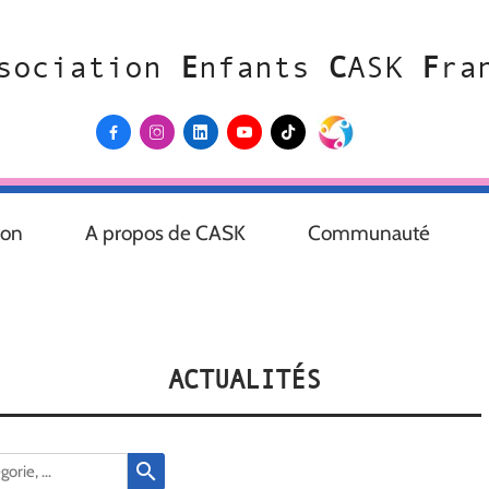
sociation
E
nfants
C
ASK
F
ra





ion
A propos de CASK
Communauté
ACTUALITÉS
search