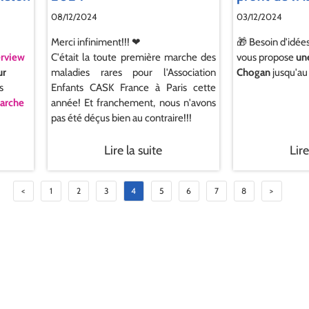
08/12/2024
03/12/2024
Merci infiniment!!! ❤
🎁 Besoin d'idée
erview
C'était la toute première marche des
vous propose
un
ur
maladies rares pour l'Association
Chogan
jusqu'au
s
Enfants CASK France à Paris cette
arche
année! Et franchement, nous n'avons
pas été déçus bien au contraire!!!
Lire la suite
Lire
<
1
2
3
4
5
6
7
8
>