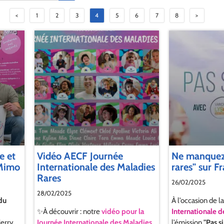
<
1
2
3
4
5
6
7
8
>
e et
Vidéo AECF Journée
Ne manquez 
 Mimo
Internationale des Maladies
rares" sur Fr
Rares
26/02/2025
28/02/2025
 du
À l’occasion de l
✨À découvrir : notre
vidéo pour la
Internationale d
ierry,
Journée Internationale des Maladies
l’émission
"Pas si