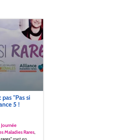
pas "Pas si
ance 5 !
a
Journée
es Maladies Rares
,
 rares"
met en