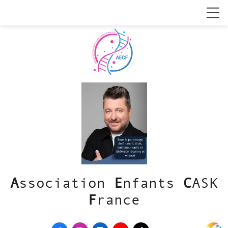
A
ssociation
E
nfants
C
ASK
F
rance